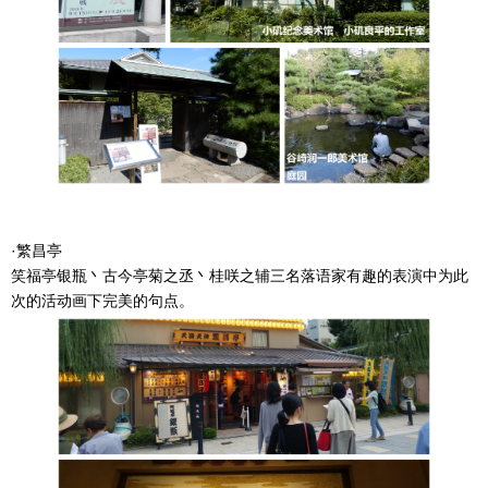
·繁昌亭
笑福亭银瓶丶古今亭菊之丞丶桂咲之辅三名落语家有趣的表演中为此
次的活动画下完美的句点。